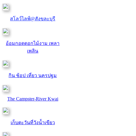
สโลว์ไลฟ์@สังขละบุรี
อ้อมกอดดอกไม้งาม เพลา
เพลิน
กิน ช้อป เที่ยว นครปฐม
The Campster-River Kwai
เก็บตะวันที่วังน้ำเขียว