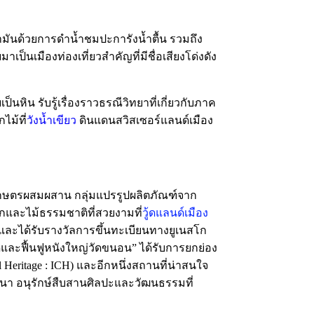
ามันด้วยการดำน้ำชมปะการังน้ำตื้น รวมถึง
ป็นเมืองท่องเที่ยวสำคัญที่มีชื่อเสียงโด่งดัง
หิน รับรู้เรื่องราวธรณีวิทยาที่เกี่ยวกับภาค
ม้ที่
วังน้ำเขียว
ดินแดนสวิสเซอร์แลนด์เมือง
วนเกษตรผสมผสาน กลุ่มแปรรูปผลิตภัณฑ์จาก
และไม้ธรรมชาติที่สวยงามที่
วู้ดแลนด์เมือง
 และได้รับรางวัลการขึ้นทะเบียนทางยูเนสโก
ะฟื้นฟูหนังใหญ่วัดขนอน” ได้รับการยกย่อง
 Heritage : ICH) และอีกหนึ่งสถานที่น่าสนใจ
าสนา อนุรักษ์สืบสานศิลปะและวัฒนธรรมที่