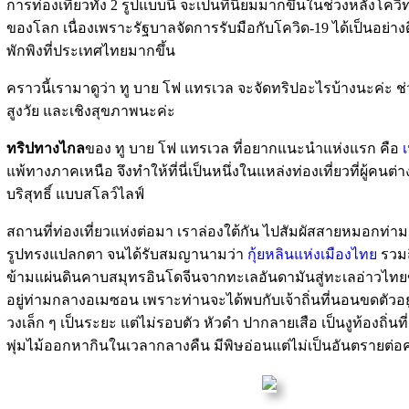
การท่องเที่ยวทั้ง 2 รูปแบบนี้ จะเป็นที่นิยมมากขึ้นในช่วงหลังโค
ของโลก เนื่องเพราะรัฐบาลจัดการรับมือกับโควิด-19 ได้เป็นอย่า
พักพิงที่ประเทศไทยมากขึ้น
คราวนี้เรามาดูว่า ทู บาย โฟ แทรเวล จะจัดทริปอะไรบ้างนะค่ะ ช่วง
สูงวัย และเชิงสุขภาพนะค่ะ
ทริปทางไกล
ของ
ทู บาย โฟ แทรเวล ที่อยากแนะนำแห่งแรก คือ
เ
แพ้ทางภาคเหนือ จึงทำให้ที่นี่เป็นหนึ่งในแหล่งท่องเที่ยวที่ผู
บริสุทธิ์ แบบสโลว์ไลฟ์
สถานที่ท่องเที่ยวแห่งต่อมา เราล่องใต้กัน ไปสัมผัสสายหมอกท
รูปทรงแปลกตา จนได้รับสมญานามว่า
กุ้ยหลินแห่งเมืองไทย
รวม
ข้ามแผ่นดินคาบสมุทรอินโดจีนจากทะเลอันดามันสู่ทะเลอ่าวไทยข
อยู่ท่ามกลางอเมซอน เพราะท่านจะได้พบกับเจ้าถิ่นที่นอนขดตัวอยู
วงเล็ก ๆ เป็นระยะ แต่ไม่รอบตัว หัวดำ ปากลายเสือ เป็นงูท้อง
พุ่มไม้ออกหากินในเวลากลางคืน มีพิษอ่อนแต่ไม่เป็นอันตรายต่