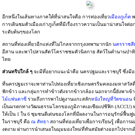
อีกหนึ่งในเส้นทางภาคใต้ที่น่าสนใจคือ การท่องเที่ยว
เมืองภูเก็ต
พ
การเดินชมตัวเมืองเก่าภูเก็ตที่มีเรื่องราวความเป็นมาน่าสนใจต่อก
ระดับต้นๆของโลก
สถานที่ท่องเที่ยวอีกแห่งที่ไม่ไกลจากกรุงเทพฯมากนัก
นครราชสี
อีสาน และพาไปสวนสัตว์โคราชชมตัวนิลกาย สัตว์ในตำนานป่าหิม
ไทย
ส่วนทริปใกล้ ๆ
จะมีที่อยากแนะนำคือ นครปฐมและราชบุรี ซึ่งมี
ที่นครปฐมเราจะพาท่านไปท่องเที่ยวเชิงเกษตรริมคลองมหาสวัสดิ
ฟักข้าว และกลุ่มการทำข้าวตังจากข้าวกล้อง นอกจากนี้ยังพ
ไม้แฟนตาซี
รวมถึงการพาไปดูงานแกะสลัก
หนังใหญ่ที่วัดขนอน
จ
เป็นมรดกทางวัฒนธรรมโลกของภูมิภาคเอเชียแปซิฟิก (ACCU) ท
ให้เป็น 1 ใน 6 ชุมชนดีเด่นของโลกที่มีผลงานในการอนุรักษ์ฟื้นฟู
ในราชบุรี คือ
ณ สัทธา
สถานที่ท่องเที่ยวเพื่อการเรียนรู้ เพื่
งดงาม ผ่านการนำเสนอในมุมมองใหม่ที่ทันสมัยต่างออกไปจากเดิม