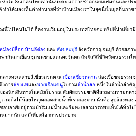
วิท ซึ่งไม่ใช่แต่คนไทยเท่านั้นนะค่ะ แต่ต่างชาติก็นิยมเพิ่มขึ้นแล
งดี ทำให้มองเห็นคำทำนายที่ว่าเบ้านเมืองเราในยุคนี้เป็นยุคถิ่น
นี้ไปไหนไม่ได้ ก็คงวนเวียนอยู่ในประเทศไทยค่ะ ทริปที่น่าเที่ยวมี
หมืองปิล็อก บ้านอีต่อง
และ
สังขละบุรี
จังหวัดกาญจนบุรี ด้วยสภาพ
้คนต่างพากันมาเยือนชุมชนชายแดนตะวันตก สัมผัสวิถีชีวิตวัฒนธรรม
่ามกลางทะเลสาบสีเขียวมรกต ณ
เขื่อนเชียวหลาน
ล่องเรือชมธรรมชาต
ถึงการ
ล่องแพ
และ
พายเรือแคนู
ไปตาม
ลำน้ำสก
หนึ่งในลำน้ำสำคั
องนักเดินทางในสมัยโบราณ สัมผัสธรรมชาติที่สวยงามท่ามกลางต้
่ตามกิ่งไม้น้อยใหญ่ตลอดสายน้ำที่เราล่องผ่าน นั่นคือ งูปล้องทอง
ถิ่นที่ชอบอาศัยอยู่ตามป่าริมแม่น้ำและริมทะเลสามารถพบเห็นได้ท
อคนมากนัก แค่มีเพียงมีอาการปวดบวม