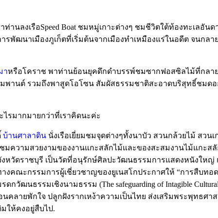
าท่านลงเรือSpeed Boat ชมหมู่เกาะต่างๆ ชมชีวิตใต้ท้องทะเลอันด
ารพัฒนาเมืองภูเก็ตที่เริ่มต้นจากเมืองทำเหมืองแร่ในอดีต จนกลายมาเ
มา
หรือโคราช พาท่านย้อนยุคดึกดำบรรพ์ชมซากฟอสซิลไม้ที่กลายเป็น
พานต์ รวมถึงพาสูดโอโซน สัมผัสธรรมชาติสะอาดบริสุทธิ์ชมดอกไ
อะไรมากมายกว่าที่เราคิดนะค่ะ
์
บ้านศาลาดิน
นั่งเรือเยี่ยมชมจุดต่างๆทั้งนาบัว สวนกล้วยไม้ ส
าเข้าชมความสวยงามของงานแกะสลักไม้และของสะสมงานไม้แกะสลัก
ังหวัดราชบุรี เป็นวัดที่อนุรักษ์ศิลปะวัฒนธรรมการแสดงหนังใหญ่
างคณะกรรมการผู้เชี่ยวชาญของยูเนสโกประกาศให้ “การสืบทอดแล
มรดกวัฒนธรรมเชิงนามธรรม (The safeguarding of Intagible Cultural
อการผ่อนคลายพักใจ ปลูกฝังรากเหง้าความเป็นไทย ส่งเสริมพระพุทธศ
ให้คงอยู่สืบไป.